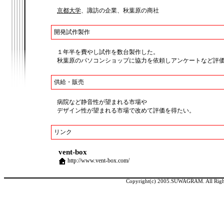
京都大学
、諏訪の企業、秋葉原の商社
開発試作製作
１年半を費やし試作を数台製作した。
秋葉原のパソコンショップに協力を依頼しアンケートなど評
供給・販売
病院など静音性が望まれる市場や
デザイン性が望まれる市場で改めて評価を得たい。
リンク
vent-box
http://www.vent-box.com/
Copyright(c) 2005.SUWAGRAM. All Right