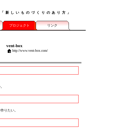
る
「新しいものづくりのあり方」
は
プロジェクト
リンク
vent-box
http://www.vent-box.com/
か。
で作りたい。