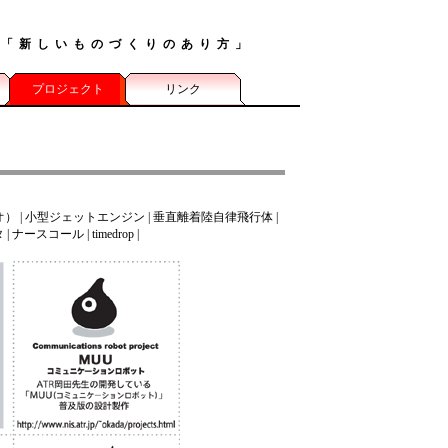
る
「新しいものづくりのあり方」
は
プロジェクト
リンク
オ）
|
小型ジェットエンジン
|
垂直離着陸自律飛行体
|
タ
|
ナースコール
|
timedrop
|