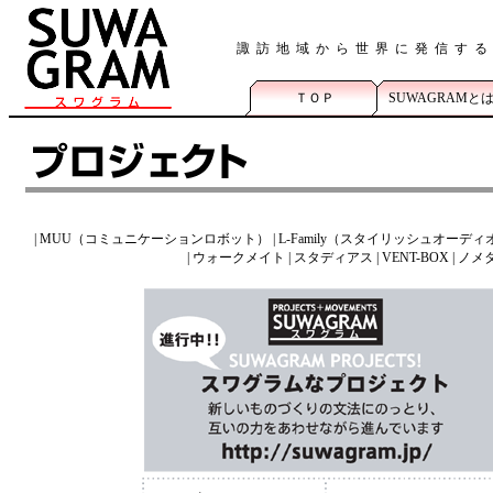
諏訪地域から世界に発信す
ＴＯＰ
SUWAGRAMと
|
MUU（コミュニケーションロボット）
|
L-Family（スタイリッシュオーディ
|
ウォークメイト
|
スタディアス
|
VENT-BOX
|
ノメ